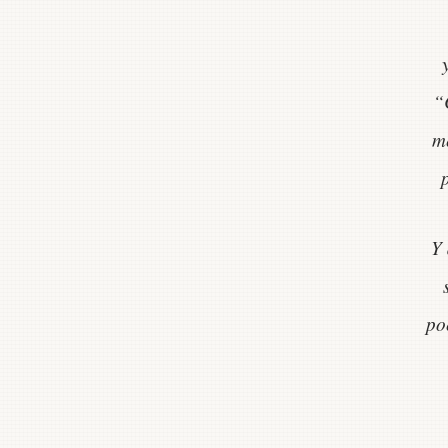
“
me
Y 
po