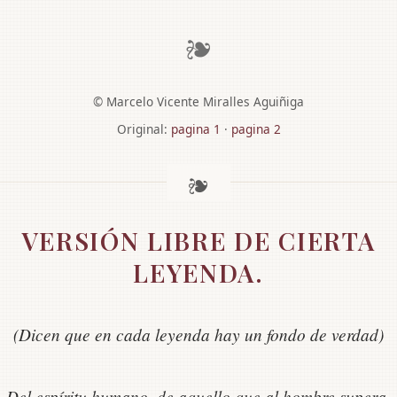
❧
© Marcelo Vicente Miralles Aguiñiga
Original:
pagina 1
·
pagina 2
VERSIÓN LIBRE DE CIERTA
LEYENDA.
(Dicen que en cada leyenda hay un fondo de verdad)
Del espíritu humano, de aquello que al hombre supera,