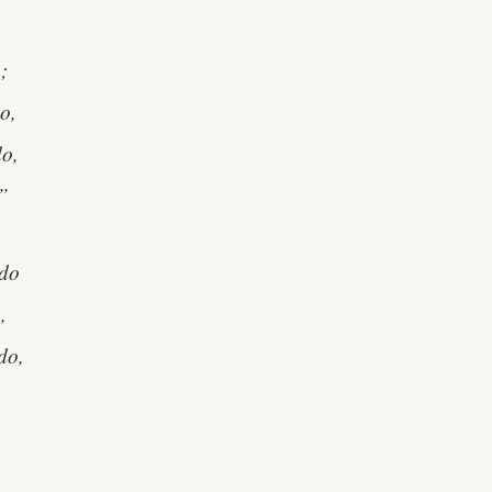
;
o,
do,
”
ndo
,
do,