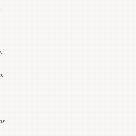
,
,
o,
as